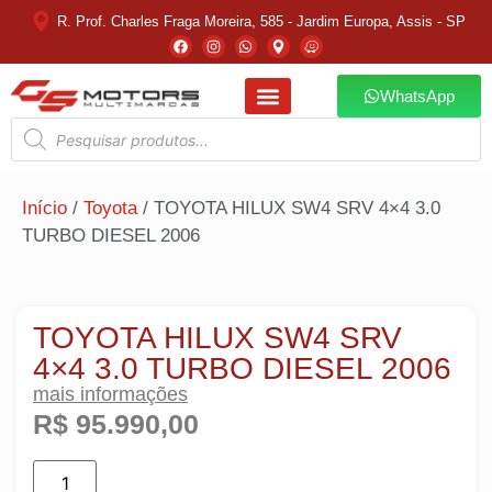
R. Prof. Charles Fraga Moreira, 585 - Jardim Europa, Assis - SP
WhatsApp
VENDA SEU VEÍCULO
Início
/
Toyota
/ TOYOTA HILUX SW4 SRV 4×4 3.0
TURBO DIESEL 2006
TOYOTA HILUX SW4 SRV
4×4 3.0 TURBO DIESEL 2006
mais informações
R$
95.990,00
ADICIONAR AO CARRINHO