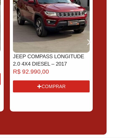
JEEP COMPASS LONGITUDE
CHEVROLET O
2.0 4X4 DIESEL – 2017
1.0 – 2024
R$
92.990,00
R$
77.990,0
COMPRAR
CO