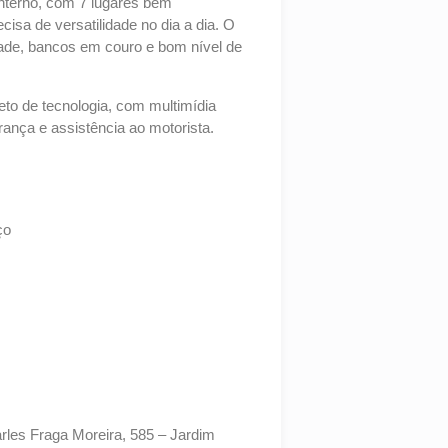
interno, com 7 lugares bem
ecisa de versatilidade no dia a dia. O
dade, bancos em couro e bom nível de
eto de tecnologia, com multimídia
urança e assistência ao motorista.
ço
les Fraga Moreira, 585 – Jardim