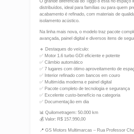
O grande diferencial do Tiggo 8 está no espaço 
distribuídos, ideal para famílias ou para quem pr
acabamento é refinado, com materiais de quali
isolamento acústico.
Na linha mais nova, o modelo traz pacote compl
avançada, painel digital e diversos itens de seg
🔹 Destaques do veículo:
✅ Motor 1.6 turbo GDI eficiente e potente
✅ Câmbio automático
✅ 7 lugares com ótimo aproveitamento de espa
✅ Interior refinado com bancos em couro
✅ Multimídia moderna e painel digital
✅ Pacote completo de tecnologia e segurança
✅ Excelente custo-benefício na categoria
✅ Documentação em dia
📊 Quilometragem: 50.000 km
💰 Valor: R$ 157.990,00
📍 GS Motors Multimarcas – Rua Professor Char