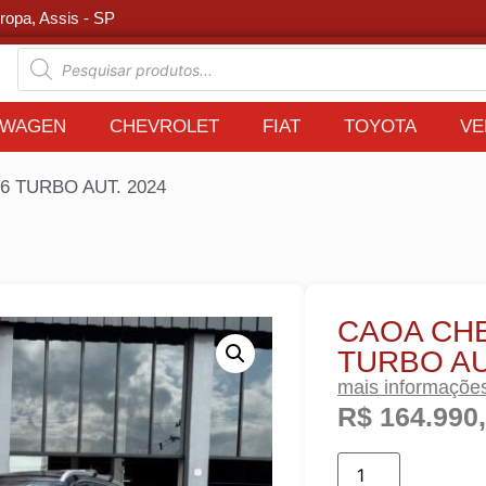
ropa, Assis - SP
SWAGEN
CHEVROLET
FIAT
TOYOTA
VE
6 TURBO AUT. 2024
CAOA CHE
TURBO AU
mais informaçõe
R$
164.990
ADICIO