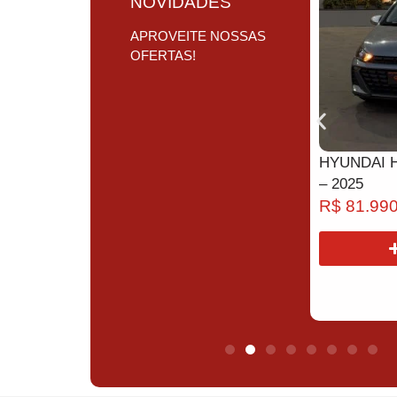
NOVIDADES
FLEX – 2019
R$
46.990,00
APROVEITE NOSSAS
OFERTAS!
COMPRAR
B –
HYUNDAI 
– 2025
R$
81.990