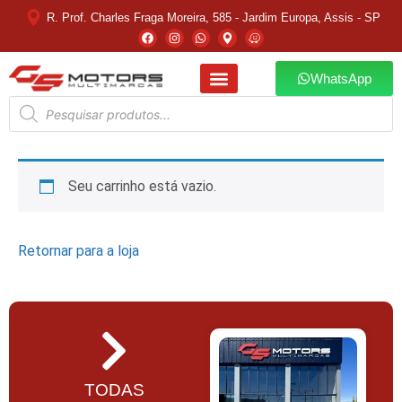
R. Prof. Charles Fraga Moreira, 585 - Jardim Europa, Assis - SP
WhatsApp
Seu carrinho está vazio.
Retornar para a loja
TODAS