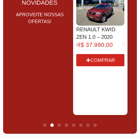
NOVIDADES
APROVEITE NOSSAS
OFERTAS!
X
VOLKSWAGEN
RENAULT KWID
F
FOX 1.6 MI TOTAL
ZEN 1.0 – 2020
1
FLEX – 2013
R$
37.990,00
2
R$
38.990,00
COMPRAR
COMPRAR