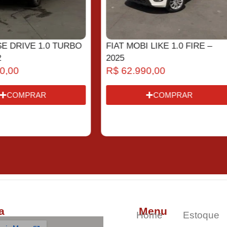
E DRIVE 1.0 TURBO
FIAT MOBI LIKE 1.0 FIRE –
2025
,00
R$
62.990,00
COMPRAR
COMPRAR
a
Menu
Home
Estoque