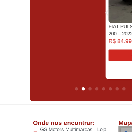
KS
RENAULT KWID ZEN 1.0 – 2020
FIAT PULS
R$
37.990,00
200 – 2022
R$
84.990
COMPRAR
Onde nos encontrar:
Map
GS Motors Multimarcas - Loja