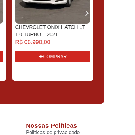
CHEVROLET ONIX HATCH LT
VOLKSWAGEN 
1.0 TURBO – 2021
FLEX – 2019
R$
66.990,00
R$
46.990,0
COMPRAR
CO
Nossas Políticas
Politicas de privacidade