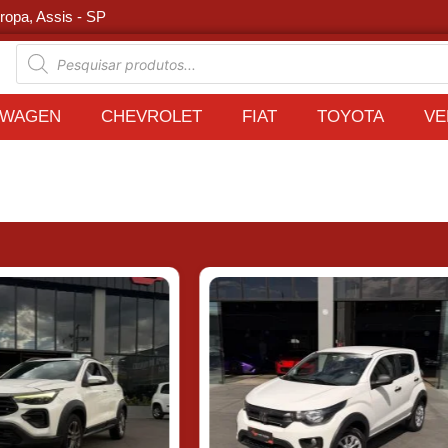
ropa, Assis - SP
SWAGEN
CHEVROLET
FIAT
TOYOTA
VE